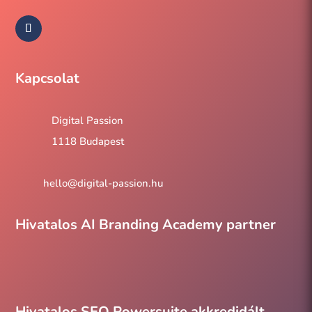
preferenciáit és releváns tartalmakat és
hirdetéseket biztosítanak Önnek. Ezeket a sütiket
csak az Ön előzetes beleegyezésével tároljuk a
böngészőjében. Eldöntheti, hogy engedélyezi vagy
Kapcsolat
letiltja ezeket a sütiket, de bizonyos sütik letiltása
befolyásolhatja a böngészési élményt.
Digital Passion
1118 Budapest
Mind elutasítása
Kiválasztott sütiket elfogadom
hello@digital-passion.hu
Szeretem a sütit, elfogadom
Hivatalos AI Branding Academy partner
Szükséges
Analitika
Hirdetések
Marketing
Hivatalos SEO Powersuite akkredidált