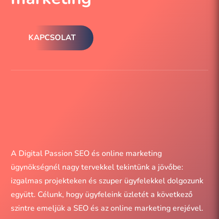
KAPCSOLAT
Süti beállítások
A hatékony navigáció és bizonyos funkciók
működésének érdekében sütiket használunk. Az
alábbiakban az egyes kategóriák alatt részletes
információkat talál minden sütiről. A "Szükséges"
kategóriába sorolt sütiket a böngésző tárolja, mivel
A Digital Passion SEO és online marketing
ezek elengedhetetlenül szükségesek a webhely
ügynökségnél nagy tervekkel tekintünk a jövőbe:
izgalmas projekteken és szuper ügyfelekkel dolgozunk
alapvető funkcióihoz.
együtt. Célunk, hogy ügyfeleink üzletét a következő
A harmadik féltől származó sütik segítenek a
szintre emeljük a SEO és az online marketing erejével.
weboldal használatának elemzésében, tárolják a