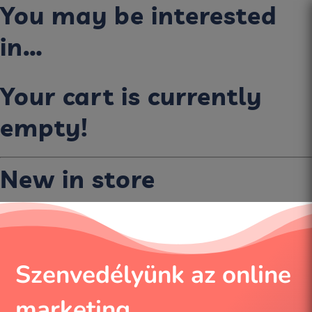
You may be interested
in…
Your cart is currently
empty!
New in store
Szenvedélyünk az online
marketing