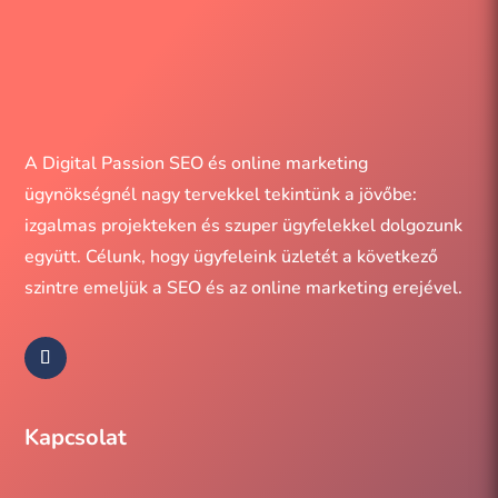
böngészőjében. Eldöntheti, hogy engedélyezi vagy
letiltja ezeket a sütiket, de bizonyos sütik letiltása
befolyásolhatja a böngészési élményt.
Mind elutasítása
A Digital Passion SEO és online marketing
Kiválasztott sütiket elfogadom
ügynökségnél nagy tervekkel tekintünk a jövőbe:
izgalmas projekteken és szuper ügyfelekkel dolgozunk
Szeretem a sütit, elfogadom
együtt. Célunk, hogy ügyfeleink üzletét a következő
szintre emeljük a SEO és az online marketing erejével.
Szükséges
Analitika
Hirdetések
Marketing
Kapcsolat