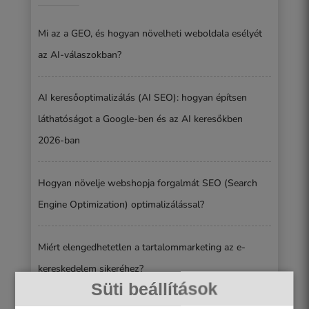
Mi az a GEO, és hogyan növelheti weboldala esélyét
az AI-válaszokban?
AI keresőoptimalizálás (AI SEO): hogyan építsen
láthatóságot a Google-ben és az AI keresőkben
2026-ban
Hogyan növelje webshopja forgalmát SEO (Search
Engine Optimization) optimalizálással?
Miért elengedhetetlen a tartalommarketing az e-
kereskedelem sikeréhez?
Süti beállítások