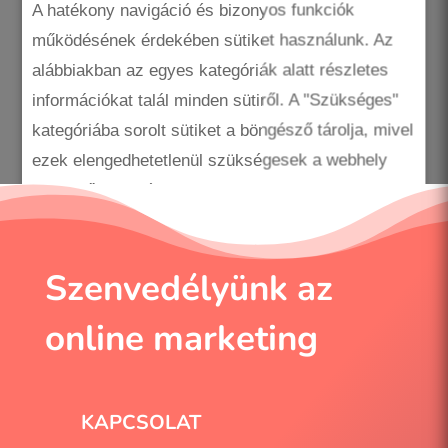
A hatékony navigáció és bizonyos funkciók
KATEGÓRIÁK
működésének érdekében sütiket használunk. Az
alábbiakban az egyes kategóriák alatt részletes
Kategóriák
információkat talál minden sütiről. A "Szükséges"
kategóriába sorolt sütiket a böngésző tárolja, mivel
ezek elengedhetetlenül szükségesek a webhely
alapvető funkcióihoz.
A harmadik féltől származó sütik segítenek a
weboldal használatának elemzésében, tárolják a
Szenvedélyünk az
preferenciáit és releváns tartalmakat és
hirdetéseket biztosítanak Önnek. Ezeket a sütiket
online marketing
csak az Ön előzetes beleegyezésével tároljuk a
böngészőjében. Eldöntheti, hogy engedélyezi vagy
letiltja ezeket a sütiket, de bizonyos sütik letiltása
KAPCSOLAT
befolyásolhatja a böngészési élményt.