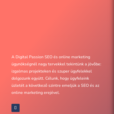
Mind elutasítása
Kiválasztott sütiket elfogadom
Szeretem a sütit, elfogadom
Szükséges
Analitika
Hirdetések
Marketing
A Digital Passion SEO és online marketing
ügynökségnél nagy tervekkel tekintünk a jövőbe:
izgalmas projekteken és szuper ügyfelekkel
dolgozunk együtt. Célunk, hogy ügyfeleink
üzletét a következő szintre emeljük a SEO és az
online marketing erejével.